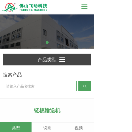
끀
产品类型
끀
搜索产品
끠
链板输送机
类型
说明
视频