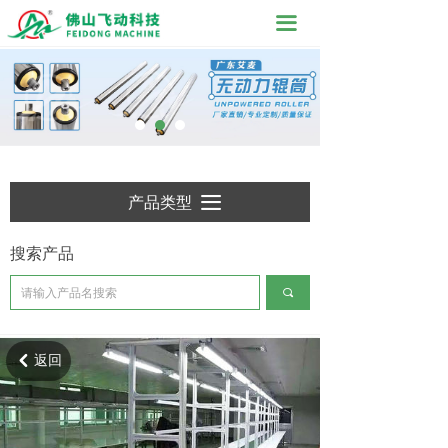
끀
产品类型
끀
搜索产品
끠
返回
낒