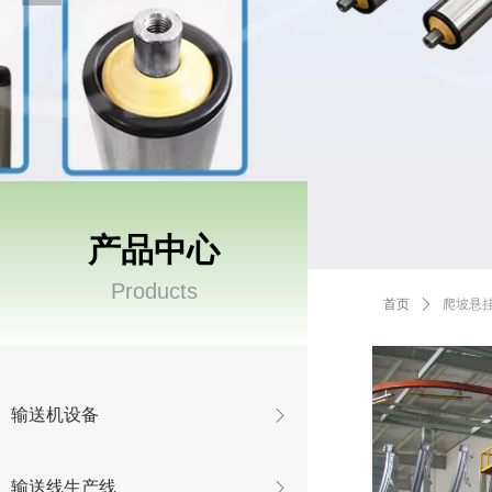
产品中心
Products
首页
ꄲ
爬坡悬
输送机设备
ꁕ
输送线生产线
ꁕ