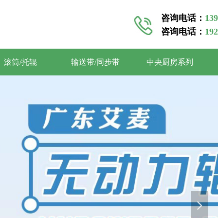
咨询电话：
13
咨询电话：
19
滚筒/托辊
输送带/同步带
中央厨房系列
넲