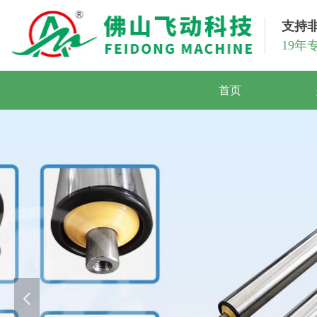
支持
19年
首页
넳