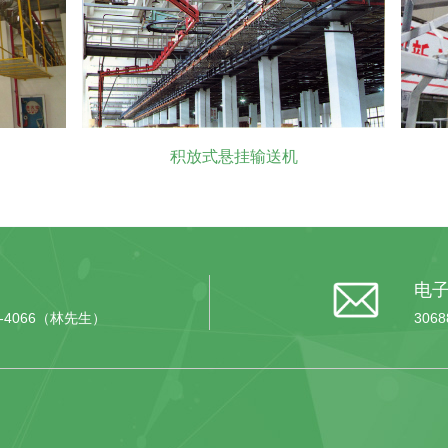
积放式悬挂输送机
电
94-4066（林先生）
3068