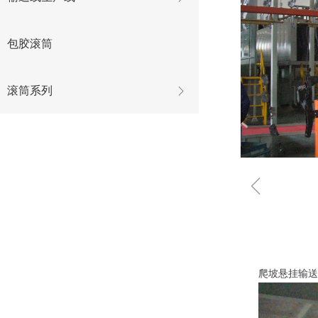
包胶滚筒
滚筒系列
ꁕ
ꁆ
爬坡悬挂输送