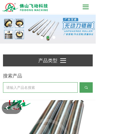
끀
产品类型
끀
搜索产品
끠
返回
낒