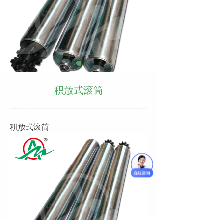
积放式滚筒
积放式滚筒