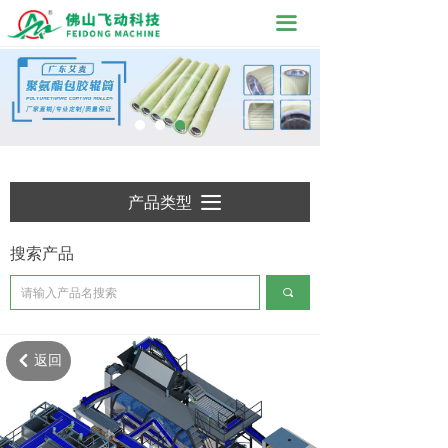
끀
产品类型
끀
搜索产品
끠
返回
낒