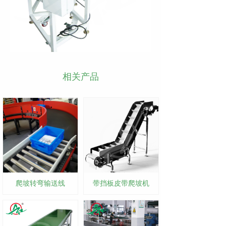
相关产品
爬坡转弯输送线
带挡板皮带爬坡机