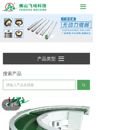
끀
产品类型
끀
搜索产品
끠
返回
낒